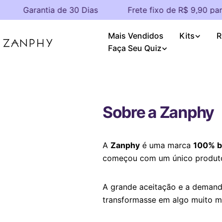
Ir
Garantia de 30 Dias
Frete fixo de R$ 9,90 para
para
o
Mais Vendidos
Kits
R
conteúdo
Faça Seu Quiz
Sobre a Zanphy
A
Zanphy
é uma marca
100% br
começou com um único produto
A grande aceitação e a demanda
transformasse em algo muito ma