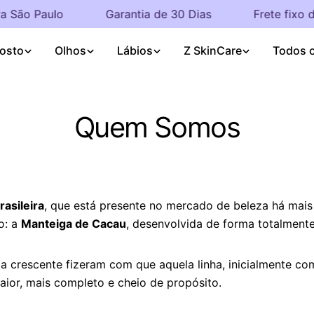
 São Paulo
Garantia de 30 Dias
Frete fixo de
osto
Olhos
Lábios
Z SkinCare
Todos 
Quem Somos
asileira
, que está presente no mercado de beleza há mais
: a
Manteiga de Cacau
, desenvolvida de forma totalment
 crescente fizeram com que aquela linha, inicialmente co
ior, mais completo e cheio de propósito.